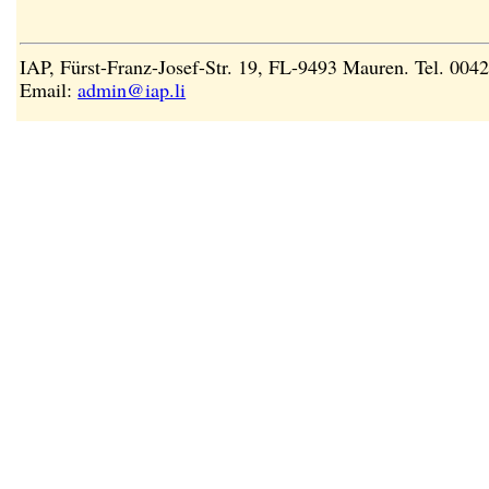
IAP, Fürst-Franz-Josef-Str. 19, FL-9493 Mauren. Tel. 00
Email:
admin@iap.li